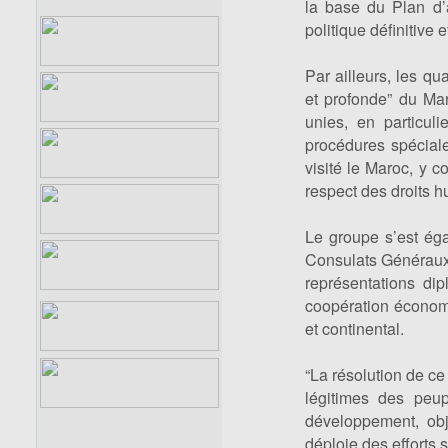
la base du Plan d’
politique définitive
Par ailleurs, les qua
et profonde” du Ma
unies, en particul
procédures spécial
visité le Maroc, y 
respect des droits h
Le groupe s’est éga
Consulats Généraux 
représentations di
coopération économ
et continental.
“La résolution de ce
légitimes des peup
développement, obj
déploie des efforts s