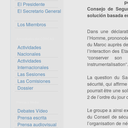
p
El Presidente
Consejo de Segur
El Secretario General
solución basada en
Los Miembros
Dans une déclarat
l’Homme, prononcée
Actividades del CORCAS
du Maroc auprès de
Actividades
l’interaction des E
Nacionales
“conserver son 
Actividades
instrumentalisation”.
Internacionales
Las Sesiones
La question du Sah
Las Comisiones
sécurité, qui affir
Dossier
pourrait être une sol
2 de l’ordre du jour
Prensa y Media
Le groupe a ainsi e
Debates Vídeo
du Conseil de sécur
Prensa escrita
l’organisation de n
Prensa audiovisual