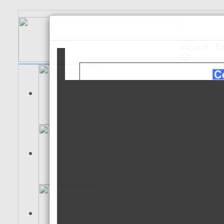
الـعـربية
Es