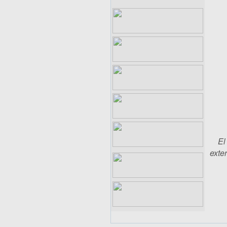
El
exter