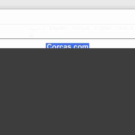
الـعـربية
Español
Français
English
Deutsch
Mapa del sitio
Inicio