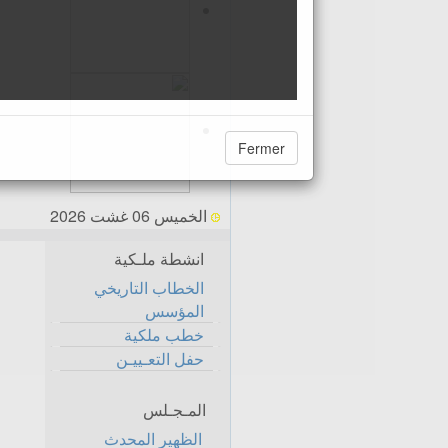
Fermer
الخميس 06 غشت 2026
انشطة ملـكية
الخطاب التاريخي
المؤسس
خطب ملكية
حفل التعـييـن
المـجـلس
الظهير المحدث