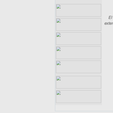
El
exter