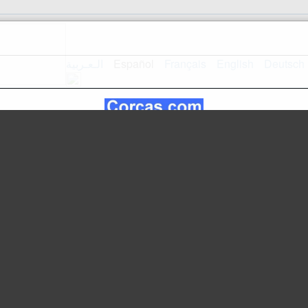
الـعـربية
Español
Français
English
Deutsch
Mapa del sitio
Inicio