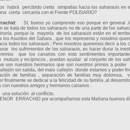
brá percibido cierta simpatías hacia los saharauis en e
una cierta cercanía con el Frente POLISARIO?
rrachid
: SI, bueno yo comprendo eso porque en general ,los
 se trata de todos los saharauis no de una parte de los saharau
inoría. porque la mayoría de los saharauis están en el terr
a los Asuntos del Sahara , que los representa y nosotros que
acia todos los saharauis ; Pero nosotros queremos decir a los 
rar los sufrimientos de los saharauis, es hacer durar la inest
ueremos que los canarios con esto sentimientos importan
 mutuos y recíprocos , puedan ayudar al conjunto de los sah
e son nuestros hermanos que son nuestros primos a poder 
callejón sin salida, del malo callejón donde estamos y poder fi
ración de familias , separación de familias muy dolorosa
r finalmente se dedicar a la felicidad de su familia ,al desarrol
 con nuestros amigos y hermanos canarios .
una solución al conflicto.
NOR ERRACHID por acompañarnos esta Mañana buenos dí