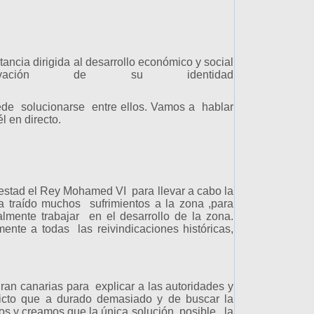
ancia dirigida al desarrollo económico y social
ción de su identidad
.
uede solucionarse entre ellos. Vamos a hablar
l en directo.
jestad el Rey Mohamed VI para llevar a cabo la
 traído muchos sufrimientos a la zona ,para
lmente trabajar en el desarrollo de la zona.
te a todas las reivindicaciones históricas,
gran canarias para explicar a las autoridades y
flicto que a durado demasiado y de buscar la
ros y creamos que la única solución posible , la