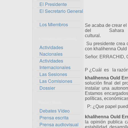
El Presidente
El Secretario General
Los Miembros
Se acaba de crear el 
del Saha
cu
Actividades del CORCAS
Su presidente crea q
Actividades
con khalihenna Ould 
Nacionales
Señor: ERRACHID, Q
Actividades
Internacionales
P ¿Cuál es la razón 
Las Sesiones
khalihenna Ould Er
Las Comisiones
solución final del 
Dossier
instalar una autono
Estamos encargados 
políticas, económicas
Prensa y Media
P: ¿Que papel pued
Debates Vídeo
Prensa escrita
khalihenna Ould Er
la opinión publica 
Prensa audiovisual
estabilidad, desarrol