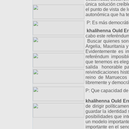
única solución creíb
el punto de vista de
autonómica que ha te
P: Es más democrátic
khalihenna Ould Er
cabo este referéndum
Buscar quienes son l
Argelia, Mauritania 
Evidentemente es i
referéndum imposible
que tenemos es eleg
salida honorable pa
reivindicaciones hist
reino de Marruecos 
libremente y d
P: Que capacidad de 
khalihenna Ould Er
de dirigir políticame
guardar la identidad 
posibilidades que in
un modelo important
importante en el sen