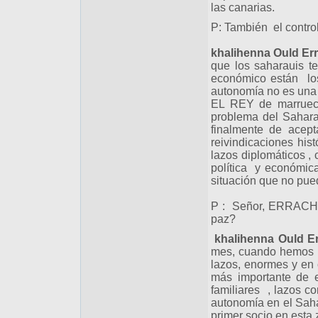
las canarias.
P: También el contro
khalihenna Ould Er
que los saharauis t
económico están los 
autonomía no
EL REY de marruecos
problema del Sahara
finalmente de acep
reivindicaciones his
lazos diplomáticos ,
política y económic
situación que no pue
P : Señor, ERRACHID,
paz?
khalihenna Ould E
mes, cuando hemos v
lazos, enormes y en 
más importante de e
familiares , lazos c
autonomía en el Saha
primer socio en esta 