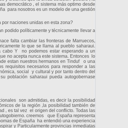
a mas democrático , el sistema más optimo desde
paña para nosotros es un modelo de una gestión
a por naciones unidas en esta zona?
n podido políticamente y técnicamente llevar a
ace falta cambiar las fronteras de Marruecos,
óricamente lo que se llama al pueblo saharaui.
e a cabo Y no podemos estar esperando a un
que no acepta nunca este sistema. Entonces lo
nde estan nuestros hermanos en Tinduf o una
 requisitos necesarios para responder a las
nómica, social y cultural y por tanto dentro del
e su población saharaui pueda autogobernase
cionales son admitidas, es decir la posibilidad
nómicos de la región ,la posibilidad también de
 , es tal vez el origen del conflicto. Todas las
e autogobierno. creemos que España representa
ónomas de España ha entendió una experiencia
spirar y Particularmente provincias inmediatas