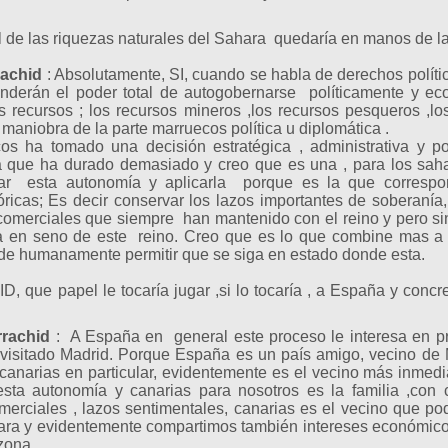
l de las riquezas naturales del Sahara quedaría en manos de 
rachid
: Absolutamente, SI, cuando se habla de derechos polít
enderán el poder total de autogobernarse políticamente y e
recursos ; los recursos mineros ,los recursos pesqueros ,los
 es una maniobra de la parte marruecos 
 ha tomado una decisión estratégica , administrativa y pol
 que ha durado demasiado y creo que es una , para los saha
tar esta autonomía y aplicarla porque es la que corresp
tóricas; Es decir conservar los lazos importantes de soberan
 comerciales que siempre han mantenido con el reino y pero s
a en seno de este reino. Creo que es lo que combine mas a la
de humanamente permitir que se siga en estado donde esta.
 que papel le tocaría jugar ,si lo tocaría , a España y conc
rrachid
: A España en general este proceso le interesa en pr
isitado Madrid. Porque España es un país amigo, vecino de 
canarias en particular, evidentemente es el vecino más inmedi
sta autonomía y canarias para nosotros es la familia ,con c
omerciales , lazos sentimentales, canarias es el vecino que po
ra y evidentemente compartimos también intereses económicos 
zona .