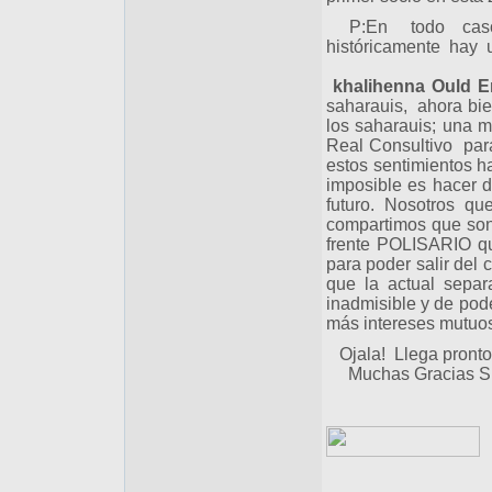
P:En todo casos ha
históricamente hay 
khalihenna Ould E
saharauis, ahora bien
los saharauis; una m
Real Consultivo par
estos sentimientos h
imposible es hacer du
futuro. Nosotros q
compartimos que son
frente POLISARIO qu
para poder salir del 
que la actual sepa
inadmisible y de pode
más intereses mutuos
Ojala! Llega pronto 
Muchas Gracias SE