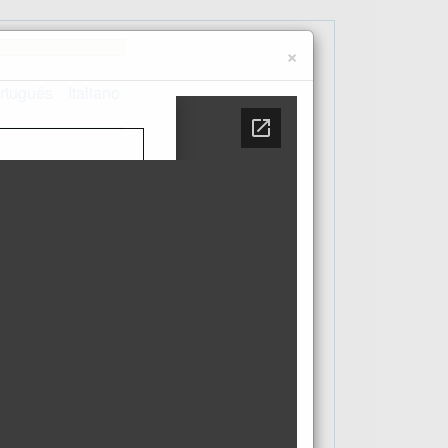
×
rtuguês
Italiano
Contacto