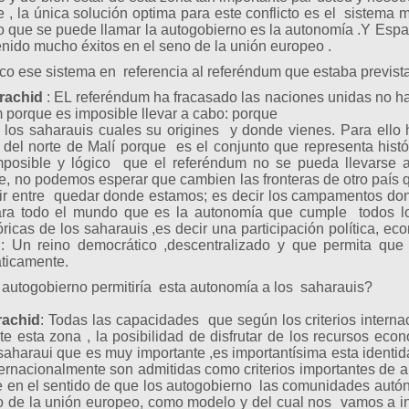
le , la única solución optima para este conflicto es el sistem
 lo que se puede llamar la autogobierno es la autonomía .Y Es
nido mucho éxitos en el seno de la unión europeo .
o ese sistema en referencia al referéndum que estaba previst
rachid
: EL referéndum ha fracasado las naciones unidas no ha
 porque es imposible llevar a cabo: porque
os saharauis cuales su origines y donde vienes. Para ello h
y del norte de Malí porque es el conjunto que representa hist
mposible y lógico que el referéndum no se pueda llevars
, no podemos esperar que cambien las fronteras de otro país 
ir entre quedar donde estamos; es decir los campamentos do
ra todo el mundo que es la autonomía que cumple todos los
óricas de los saharauis ,es decir una participación política, eco
: Un reino democrático ,descentralizado y que permita qu
emocráticamente.
autogobierno permitiría esta autonomía a los saharauis?
rachid
: Todas las capacidades que según los criterios interna
nte esta zona , la posibilidad de disfrutar de los recursos eco
saharaui que es muy importante ,es importantísima esta identidad
ternacionalmente son admitidas como criterios importantes d
e en el sentido de que los autogobierno las comunidades aut
o de la unión europeo, como modelo y del cual nos vamos a in