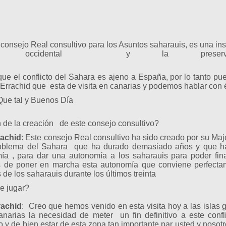
consejo Real consultivo para los Asuntos saharauis, es una inst
ra occidental y la preserva
ltural
ue el conflicto del Sahara es ajeno a España, por lo tanto p
Errachid que esta de visita en canarias y podemos hablar con é
ue tal y Buenos Día
de la creación de este consejo consultivo?
rachid
: Este consejo Real consultivo ha sido creado por su Ma
problema del Sahara que ha durado demasiado años y que ha
mía , para dar una autonomía a los saharauis para poder fina
de poner en marcha esta autonomía que conviene perfectamen
 de los saharauis durante los últimos treinta
e jugar?
rachid
: Creo que hemos venido en esta visita hoy a las islas 
canarias la necesidad de meter un fin definitivo a este con
lo y de bien estar de esta zona tan importante par usted y nosot