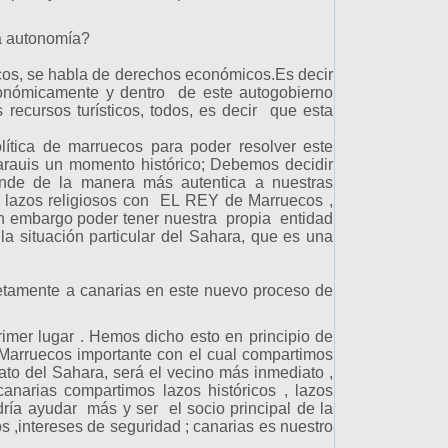
la autonomía?
icos, se habla de derechos económicos.Es decir
conómicamente y dentro de este autogobierno
 recursos turísticos, todos, es decir que esta
política u diplomática .
ítica de marruecos para poder resolver este
rauis un momento histórico; Debemos decidir
onde de la manera más autentica a nuestras
ía, lazos religiosos con EL REY de Marruecos ,
in embargo poder tener nuestra propia entidad
 situación particular del Sahara, que es una
retamente a canarias en este nuevo proceso de
imer lugar . Hemos dicho esto en principio de
Marruecos importante con el cual compartimos
ato del Sahara, será el vecino más inmediato ,
anarias compartimos lazos históricos , lazos
dría ayudar más y ser el socio principal de la
,intereses de seguridad ; canarias es nuestro