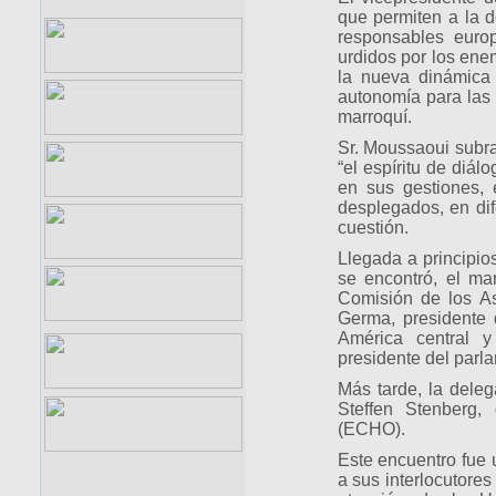
que permiten a la d
responsables euro
urdidos por los enem
la nueva dinámica
autonomía para las 
marroquí.
Sr. Moussaoui subr
“el espíritu de diá
en sus gestiones, 
desplegados, en dif
cuestión.
Llegada a principi
se encontró, el ma
Comisión de los As
Germa, presidente 
América central y
presidente del parl
Más tarde, la dele
Steffen Stenberg,
(ECHO).
Este encuentro fue
a sus interlocutores