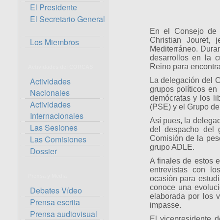
El Presidente
El Secretario General
En el Consejo de l
Christian Jouret,
Los Miembros
Mediterráneo. Duran
desarrollos en la 
Reino para encontrar
Actividades del CORCAS
Actividades
La delegación del 
grupos políticos en
Nacionales
demócratas y los li
Actividades
(PSE) y el Grupo de
Internacionales
Así pues, la delega
Las Sesiones
del despacho del g
Las Comisiones
Comisión de la pes
grupo ADLE.
Dossier
A finales de estos 
entrevistas con l
Prensa y Media
ocasión para estudi
conoce una evoluci
Debates Vídeo
elaborada por los v
Prensa escrita
impasse.
Prensa audiovisual
El vicepresidente 