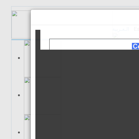
الـعـربية
Es