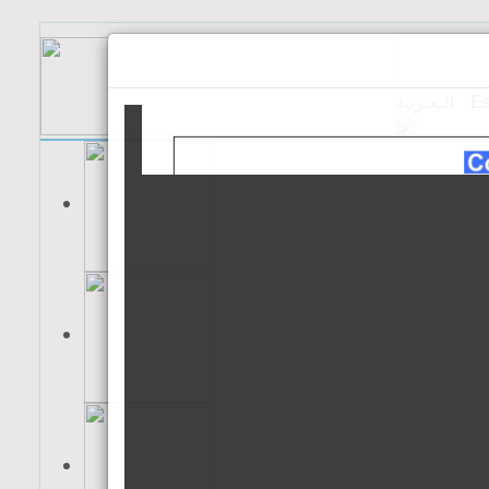
الـعـربية
Es