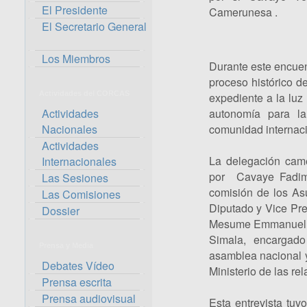
El Presidente
Camerunesa .
El Secretario General
Los Miembros
Durante este encuen
proceso histórico d
Actividades del CORCAS
expediente a la luz
Actividades
autonomía para la
Nacionales
comunidad internacio
Actividades
La delegación came
Internacionales
por Cavaye Fadimat
Las Sesiones
comisión de los As
Las Comisiones
Diputado y Vice Pre
Dossier
Mesume Emmanuel, Di
Simala, encargado
Prensa y Media
asamblea nacional y
Debates Vídeo
Ministerio de las rel
Prensa escrita
Prensa audiovisual
Esta entrevista tu