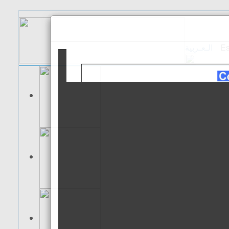
الـعـربية
Es