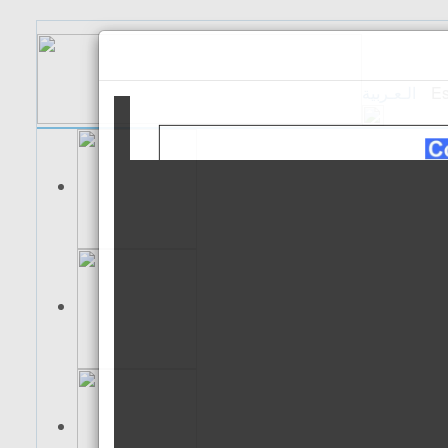
الـعـربية
Es