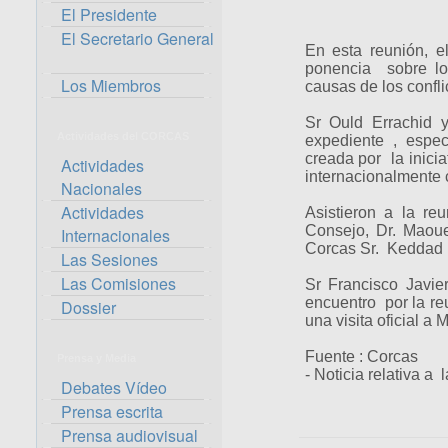
El Presidente
El Secretario General
En esta reunión, 
ponencia sobre lo
Los Miembros
causas de los confli
Sr Ould Errachid y
Actividades del CORCAS
expediente , espe
creada por la inici
Actividades
internacionalmente c
Nacionales
Actividades
Asistieron a la re
Consejo, Dr. Maoue
Internacionales
Corcas Sr. Keddad
Las Sesiones
Las Comisiones
Sr Francisco Javie
encuentro por la re
Dossier
una visita oficial a
Fuente : Corcas
Prensa y Media
- Noticia relativa a
Debates Vídeo
Prensa escrita
Prensa audiovisual