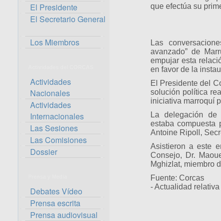
El Presidente
que efectúa su prime
El Secretario General
Los Miembros
Las conversacione
avanzado” de Marr
empujar esta relaci
Actividades del CORCAS
en favor de la insta
Actividades
El Presidente del C
Nacionales
solución política re
iniciativa marroquí
Actividades
Internacionales
La delegación de 
estaba compuesta p
Las Sesiones
Antoine Ripoll, Secr
Las Comisiones
Asistieron a este e
Dossier
Consejo, Dr. Maou
Mghizlat, miembro d
Prensa y Media
Fuente: Corcas
- Actualidad relativ
Debates Vídeo
Prensa escrita
Prensa audiovisual