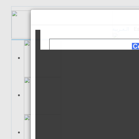
الـعـربية
Es