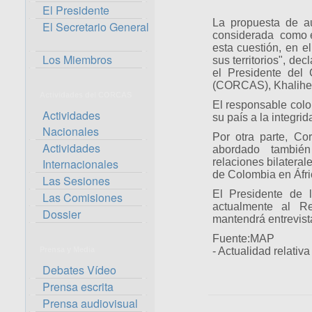
El Presidente
La propuesta de a
El Secretario General
considerada como el
esta cuestión, en e
Los Miembros
sus territorios", de
el Presidente del
(CORCAS), Khalihen
Actividades del CORCAS
El responsable colo
Actividades
su país a la integrid
Nacionales
Por otra parte, Co
Actividades
abordado también 
Internacionales
relaciones bilatera
de Colombia en Áfri
Las Sesiones
El Presidente de 
Las Comisiones
actualmente al R
Dossier
mantendrá entrevist
Fuente:MAP
Prensa y Media
- Actualidad relativ
Debates Vídeo
Prensa escrita
Prensa audiovisual