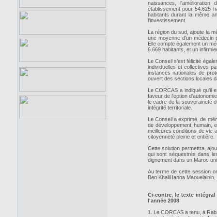
naissances, l'amélioration
établissement pour 54.625 ha
habitants durant la même an
l'investissement.
La région du sud, ajoute la 
une moyenne d'un médecin po
Elle compte également un méd
6.669 habitants, et un infirmi
Le Conseil s'est félicité égal
individuelles et collectives 
instances nationales de pro
ouvert des sections locales 
Le CORCAS a indiqué qu'il en
faveur de l'option d'autonomie
le cadre de la souveraineté d
intégrité territoriale.
Le Conseil a exprimé, de même
de développement humain, e
meilleures conditions de vie a
citoyenneté pleine et entière.
Cette solution permettra, ajo
qui sont séquestrés dans les
dignement dans un Maroc uni, 
Au terme de cette session or
Ben KhaliHanna Maouelainin, à
Ci-contre, le texte intég
l'année 2008
1. Le CORCAS a tenu, à Rabat