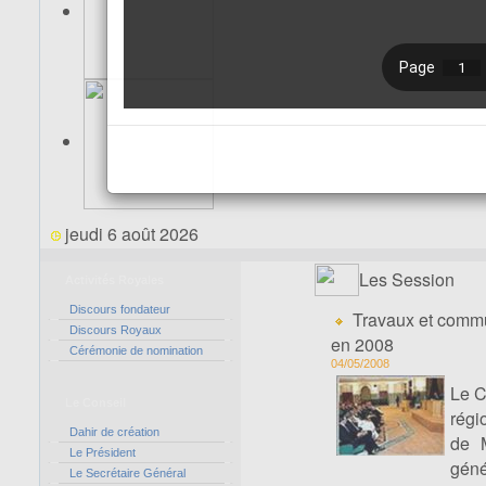
jeudi 6 août 2026
Les Session
Activités Royales
Discours fondateur
Travaux et commu
Discours Royaux
en 2008
Cérémonie de nomination
04/05/2008
Le C
Le Conseil
régi
Dahir de création
de 
Le Président
géné
Le Secrétaire Général