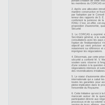
portant création de cette Ins
les membres du CORCAS ont déb
2. Après une allocution intr
manière constructive et fruc
par l’adoption par le Consei
teneur des rapports de S. E.
confortent la justesse de la
l’ONU. C’est, en effet, cet es
proposition d’autonomie, qua
Sécurité
3. Le CORCAS a exprimé sa 
Secrétaire général, à la sui
consultations avec les pays 
l’option de l’indépendance n’
objectif qui vient préciser 
notamment sa référence et ce
imprégner les négociations.
4. Désormais, par cette prise
sécurité a conforté M. V. Wa
soutien sans réserve à l’en
d’une solution à la question
négociations intenses et subs
des revendications irréalistes
5. Le statut d’autonomie dév
internationale qui a salué les
toutes les garanties pour as
pleine implication dans le pr
l’ensemble du Royaume.
6. Cette Initiative qui est à 
marocain autour de la ques
participation directe aux nég
processus et de sa volonté s
gestion de leurs affaires, da