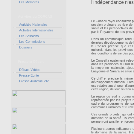
l'indépendance n'est 
Les Membres
Activités du CORCAS
Le Conseil royal consultatif
Activités Nationales
session ordinaire au titre d
santé et les perspectives de
Activités Internationales
par le Royaume de ses provi
Les Sessions
Dans un communiqué rendu pu
Les Commissions
derniers développements de l
le Conseil précise que ces 
Dossiers
culturels, dans les provinces
des conditions de vie des po
Le Conseil a également relev
Presse et Débats
dans les provinces du sud d
la moyenne nationale, ajou
Débats Vidéos
Laâyoune et Smara se situe a
Presse Ecrite
Ce chiffre, précise la même
Presse Audiovisuelle
développement humain. Elles
est valable aussi pour d'aut
cette région, de leur revenu ai
La région du sud a connu une
représentée par les projets 
cadre du programme de sant
communes urbaines et rurales 
Ces grands projets, qui ont
domaine de la santé. Ils von
permettront ainsi le renforcem
Plusieurs autres indicateurs 
le domaine de la santé. Il s