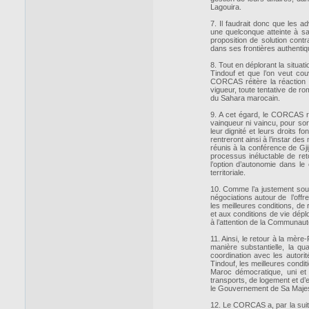
Lagouira.
7. Il faudrait donc que les a
une quelconque atteinte à sa
proposition de solution contr
dans ses frontières authentiq
8. Tout en déplorant la situa
Tindouf et que l’on veut cou
CORCAS réitère la réaction n
vigueur, toute tentative de ro
du Sahara marocain.
9. A cet égard, le CORCAS re
vainqueur ni vaincu, pour sor
leur dignité et leurs droits f
rentreront ainsi à l’instar des
réunis à la conférence de Gji
processus inéluctable de ret
l’option d’autonomie dans le
territoriale.
10. Comme l’a justement soul
négociations autour de l’off
les meilleures conditions, de 
et aux conditions de vie dépl
à l’attention de la Communauté
11. Ainsi, le retour à la mère
manière substantielle, la q
coordination avec les autori
Tindouf, les meilleures conditi
Maroc démocratique, uni et
transports, de logement et d
le Gouvernement de Sa Majest
12. Le CORCAS a, par la suit