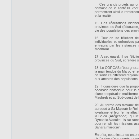
Ces grands projets qui ont 
domaine de la santé.Ils vont
permettront ainsi le renforce
et la réalité .
15. Ces réalisations vienne
provinces du Sud (éducation, 
vie des populations des prov
16. Tout en se félicitant d
individuelles et collectives
entrepris par les instances
Madhalim.
17. A cet égard, il se félic
provinces du Sud, et réitère 
18. Le CORCAS n’épargnera aucu
la main tendue du Maroc et ad
de sortir ce différend régional
aux attentes des populations 
19. Il considère que la prop
occasion historique pour la 
d’une coopération multiforme 
Maghreb et au Sud-ouest de l
20. Au terme des travaux de
adressé à Sa Majesté le Roi M
loyalisme, et leur ferme attac
la Baïea (Allégeance), qui l
Dynastie Alaouite. Ils se so
pour remplir les missions ass
Sahara marocain.
En effet, cette instance ente
de l’option d’autonomie, comm