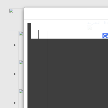
الـعـربية
Es