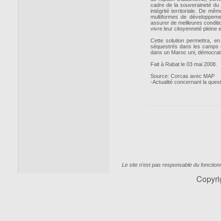
cadre de la souveraineté du 
intégrité territoriale. De m
multiformes de développem
assurer de meilleures condition
vivre leur citoyenneté pleine e
Cette solution permettra, en
séquestrés dans les camps de
dans un Maroc uni, démocratiq
Fait à Rabat le 03 mai 2008.
Source: Corcas avec MAP
-Actualité concernant la ques
Le site n'est pas responsable du fonctio
Copyr