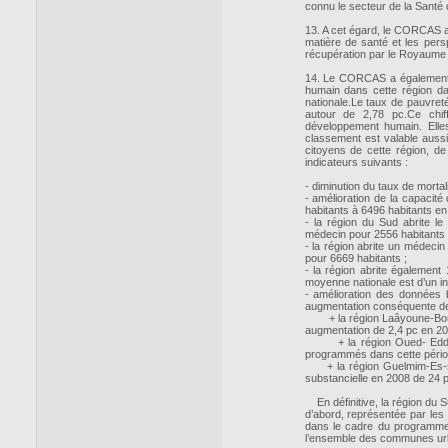
connu le secteur de la Santé
13. A cet égard, le CORCAS a 
matière de santé et les per
récupération par le Royaume
14. Le CORCAS a également r
humain dans cette région da
nationale.Le taux de pauvret
autour de 2,78 pc.Ce chi
développement humain. Ell
classement est valable aussi
citoyens de cette région, de 
indicateurs suivants :
- diminution du taux de mortali
- amélioration de la capacité
habitants à 6496 habitants en 
- la région du Sud abrite 
médecin pour 2556 habitants 
- la région abrite un médeci
pour 6669 habitants ;
- la région abrite également
moyenne nationale est d’un inf
- amélioration des données 
augmentation conséquente de
+ la région Laâyoune-Boujd
augmentation de 2,4 pc en 20
+ la région Oued- Eddahab
programmés dans cette périod
+ la région Guelmim-Es-sma
substancielle en 2008 de 24 p
En définitive, la région du S
d’abord, représentée par les
dans le cadre du programme
l’ensemble des communes urba