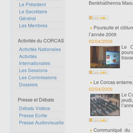
Benkhalihenna Maoue
Le Président
Le Secrétaire
Général
Les Membres
Poursuite et clôtu
l’année 2009
Activités du CORCAS
03/04/2009
Le C
Activités Nationales
pours
Activités
trava
Internationales
Les Sessions
Les Commissions
Le Corcas entame, 
Dossiers
02/04/2009
Le Co
Presse et Débats
jeudi
l’ann
Débats Vidéos
Presse Ecrite
Presse Audiovisuelle
Communiqué du P