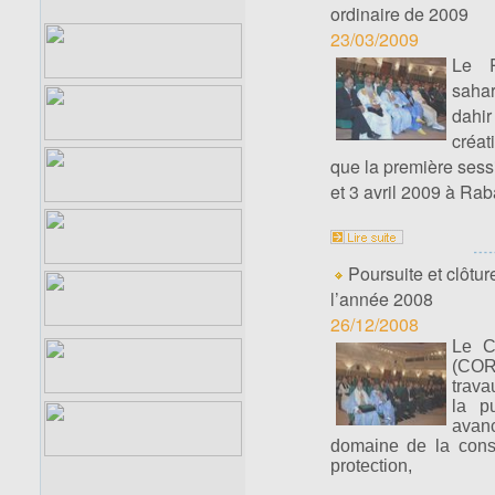
ordinaire de 2009
23/03/2009
Le P
sahar
dahi
créat
que la première sess
et 3 avril 2009 à Rab
Poursuite et clôtu
l’année 2008
26/12/2008
Le Co
(CORC
trava
la p
avan
domaine de la consé
protection,