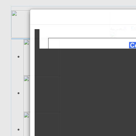
الـعـربية
Es