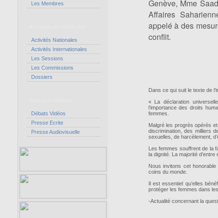
Genève, Mme Saadan
Les Membres
Affaires Saharien
appelé à des mesur
Activités du CORCAS
conflit.
Activités Nationales
Activités Internationales
Les Sessions
Les Commissions
Dossiers
Dans ce qui suit le texte de l
Presse et Débats
« La déclaration universel
l’importance des droits huma
Débats Vidéos
femmes.
Presse Ecrite
Malgré les progrès opérés et 
discrimination, des milliers
Presse Audiovisuelle
sexuelles, de harcèlement, d’e
Les femmes souffrent de la f
la dignité. La majorité d’entr
Nous invitons cet honorable 
coins du monde.
Il est essentiel qu’elles bé
protéger les femmes dans les 
-Actualité concernant la ques