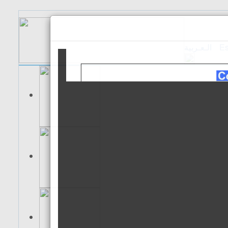
الـعـربية
Es