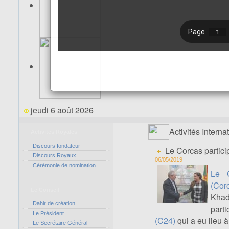
jeudi 6 août 2026
Activités Interna
Activités Royales
Discours fondateur
Le Corcas partici
Discours Royaux
06/05/2019
Cérémonie de nomination
Le C
(Cor
Le Conseil
Khad
Dahir de création
part
Le Président
(C24)
qui a eu lieu 
Le Secrétaire Général