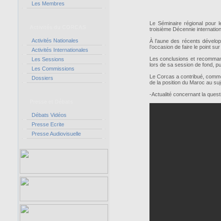
Les Membres
Le Séminaire régional pour l
Activités du CORCAS
troisième Décennie internation
Activités Nationales
À l’aune des récents dévelop
l’occasion de faire le point su
Activités Internationales
Les conclusions et recommand
Les Sessions
lors de sa session de fond, p
Les Commissions
Le Corcas a contribué, comme 
Dossiers
de la position du Maroc au suj
-Actualité concernant la ques
Presse et Débats
Débats Vidéos
Presse Ecrite
Presse Audiovisuelle