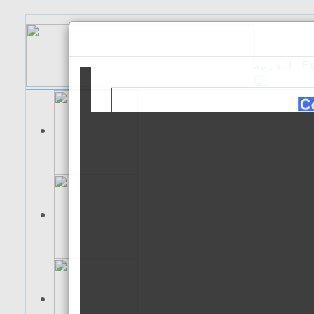
الـعـربية
Es