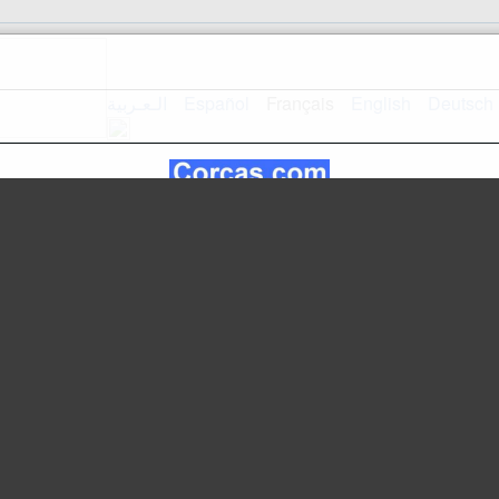
الـعـربية
Español
Français
English
Deutsch
Accueil
Plan du site