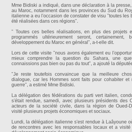
Mme Bidiski a indiqué, dans une déclaration à la presse, 
au Maroc, notamment dans les provinces du Sud du Roy
italienne a eu l'occasion de constater de visu "toutes les
été réalisées dans ces régions".
" Toutes ces belles réalisations, en plus des projets
programmés ultérieurement seront, certainement, 
développement du Maroc en général", a-t-elle dit.
Lors de cette visite "nous avons également eu l'opport
mieux comprendre la question du Sahara, une que
connaissions pas bien ou pas du tout", a ajouté la députée
"Je reste toutefois convaincue que la meilleure chos
dialogue, car les Hommes sont faits pour cohabiter et 
guerre", a estimé Mme Bidiski.
La délégation des fédérations du parti vert italien, con
s'était rendue, samedi, avec plusieurs présidents des 
acteurs de la société civile, dans la région de Oued-
visité plusieurs projets économiques et sociaux.
Lundi, la délégation italienne s'est rendue à Laâyoune o
de rencontres avec les responsables locaux et a visité 