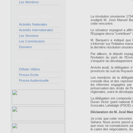
Les Membres
Activités du CORCAS
La résolution onusienne 1754
souligné M. Jose Manuel Bar
cette rencontre.
Activités Nationales
Activités Internationales
Le sénateur espagnol a affir
l'Espagne devra "contribuer" à
Les Sessions
M. Barquero a indiqué que 
Les Commissions
s'informer sur l'Initiative ma
Dossiers
la dernière résolution onusien
Par ailleurs, le député espag
l'invitation du parti de l
s'enquérir du développement
Presse et Débats
Arrivée jeudi, la délégation
Débats Vidéos
provinces du sud du Royaum
Presse Ecrite
Les membres de la délégati
Presse Audiovisuelle
conseils élus et des représen
les réformes engagées par l
préservation des droits de l'
régionales, outre le développe
La délégation est composée 
Duran Victor (parti nationa
Gonzales Lahidalgh (PSOE) e
Déclaration de M. José Manu
Je crois que cette rencontre
Sahara. Nous avons passé qua
que nous ne connaissions pas
le cadre des négociations, du 