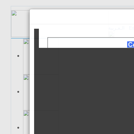
الـعـربية
Es