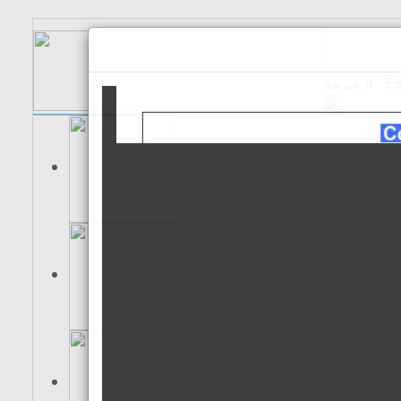
الـعـربية
Es