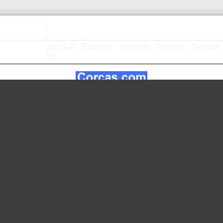
الـعـربية
Español
Français
English
Deutsch
Inicio
Mapa del sitio