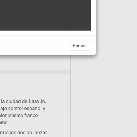
Fermer
 la ciudad de Laayún.
bajo control español y
olonialismo franco
eino.
rruecos decida lanzar