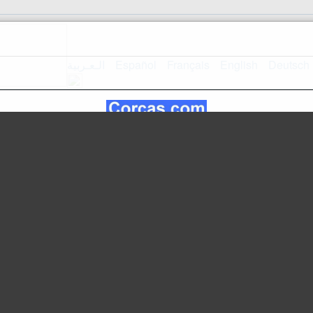
الـعـربية
Español
Français
English
Deutsch
mappa del
Home Page