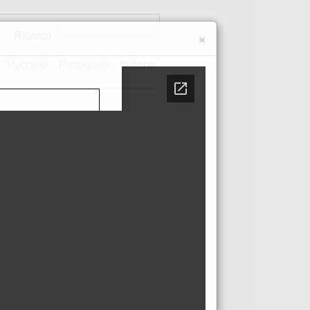
Ricerca
×
Русский
Português
Italiano
 sito
Contatti