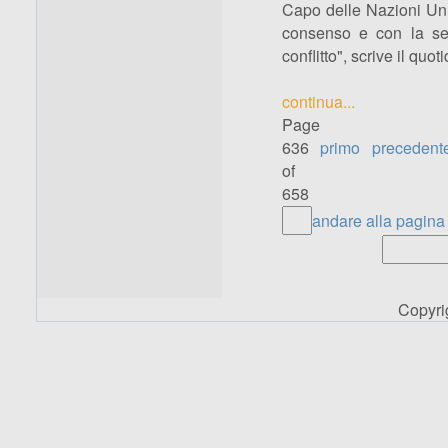
Capo delle Nazioni Unit
consenso e con la seri
conflitto", scrive il quo
continua...
Page
636
primo
precedent
of
658
andare alla pagina
Copyr