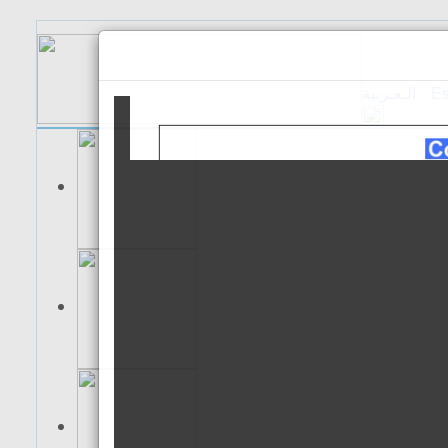
الـعـربية
Es