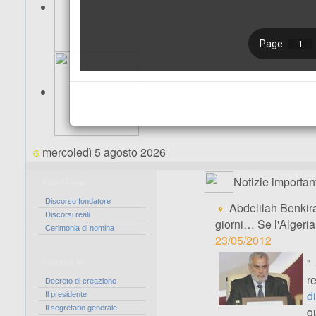
mercoledì 5 agosto 2026
Notizie important
Attività reali
Discorso fondatore
Abdelilah Benkira
Discorsi reali
giorni… Se l'Algeria
Cerimonia di nomina
23/05/2012
"
Il consiglio
r
Decreto di creazione
d
Il presidente
Il segretario generale
q