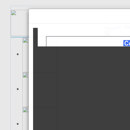
الـعـربية
Es