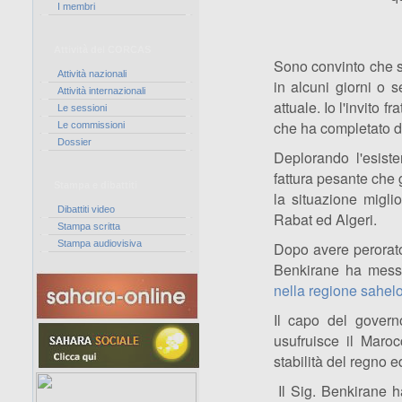
I membri
Attività del CORCAS
Sono convinto che se
Attività nazionali
in alcuni giorni o 
Attività internazionali
attuale. Io l'invito 
Le sessioni
che ha completato do
Le commissioni
Dossier
Deplorando l'esiste
fattura pesante che 
Stampa e dibattiti
la situazione miglio
Dibattiti video
Rabat ed Algeri.
Stampa scritta
Stampa audiovisiva
Dopo avere perorat
Benkirane ha mess
nella regione sahel
Il capo del governo
usufruisce il Maro
stabilità del regno e
Il Sig. Benkirane h