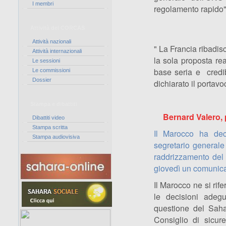
I membri
regolamento rapido"
Attività del CORCAS
Attività nazionali
" La Francia ribadi
Attività internazionali
la sola proposta rea
Le sessioni
base seria e credib
Le commissioni
Dossier
dichiarato il portav
Stampa e dibattiti
Bernard Valero, p
Dibattiti video
Stampa scritta
Il Marocco ha deci
Stampa audiovisiva
segretario generale
raddrizzamento del
giovedì un comunica
Il Marocco ne si rif
le decisioni adegu
questione del Sahar
Consiglio di sicur