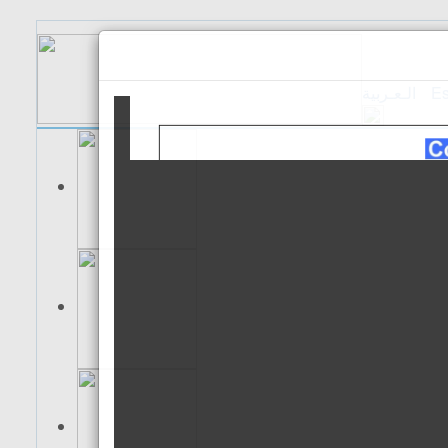
الـعـربية
Es