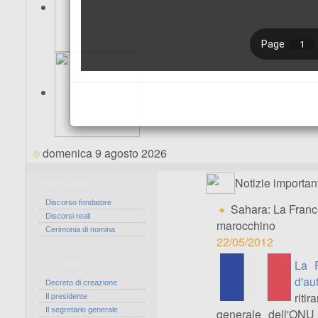
domenica 9 agosto 2026
Notizie important
Attività reali
Discorso fondatore
Sahara: La Franci
Discorsi reali
marocchino
Cerimonia di nomina
22/05/2012
La F
Il consiglio
d'au
Decreto di creazione
riti
Il presidente
Il segretario generale
generale dell'ONU