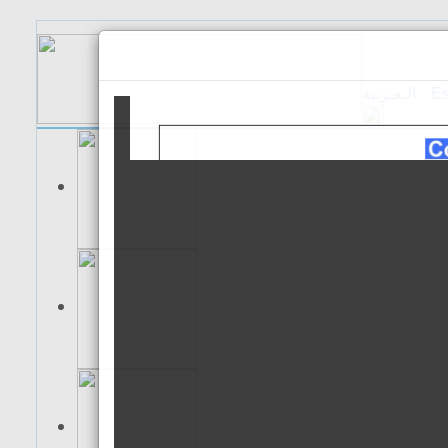
الـعـربية
Es