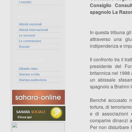
I membri
Consiglio Consult
spagnolo La Razon,
Attività del CORCAS
Attività nazionali
Attività internazionali
In questa tribuna gl
Le sessioni
attraverso una giu
Le commissioni
indipendenza e impa
Dossier
Il confronto tra il t
Stampa e dibattiti
presidente del Fon
Dibattiti video
britannica nel 1998 
Stampa scritta
un abissale sfasa
Stampa audiovisiva
spagnolo a Brahim G
Benché accusato no
tortura, di terrorism
e di associazioni 
comparire dinanzi a
Per non disturbare l