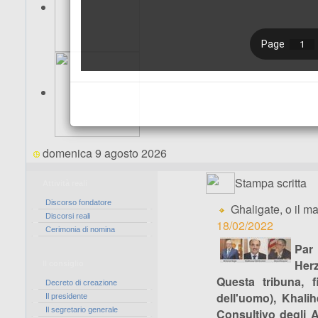
domenica 9 agosto 2026
Stampa scritta
Attività reali
Discorso fondatore
Ghaligate, o il ma
Discorsi reali
18/02/2022
Cerimonia di nomina
Par
Her
Il consiglio
Questa tribuna, f
Decreto di creazione
dell'uomo), Khali
Il presidente
Il segretario generale
Consultivo degli A