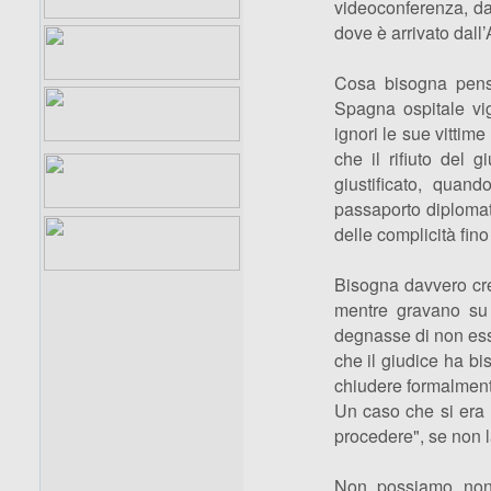
videoconferenza, da
dove è arrivato dall’
Cosa bisogna pens
Spagna ospitale vig
ignori le sue vittime
che il rifiuto del g
giustificato, quan
passaporto diplomatic
delle complicità fin
Bisogna davvero cre
mentre gravano su d
degnasse di non ess
che il giudice ha bi
chiudere formalment
Un caso che si era 
procedere", se non l
Non possiamo non