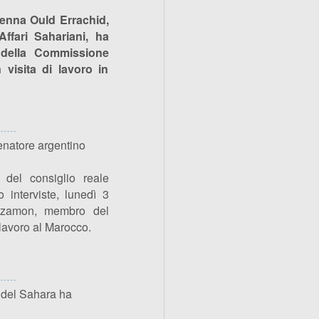
henna Ould Errachid,
ffari Sahariani, ha
 della Commissione
 visita di lavoro in
enatore argentino
 del consiglio reale
o interviste, lunedì 3
izamon, membro del
 lavoro al Marocco.
e del Sahara ha