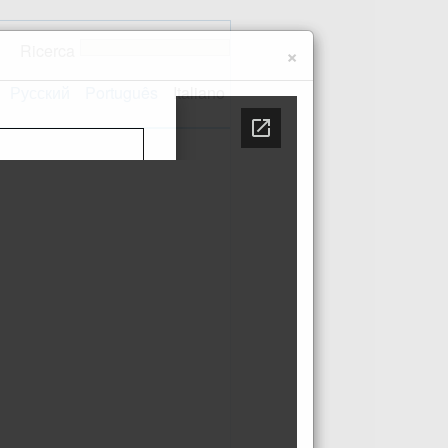
Ricerca
×
Русский
Português
Italiano
 sito
Contatti