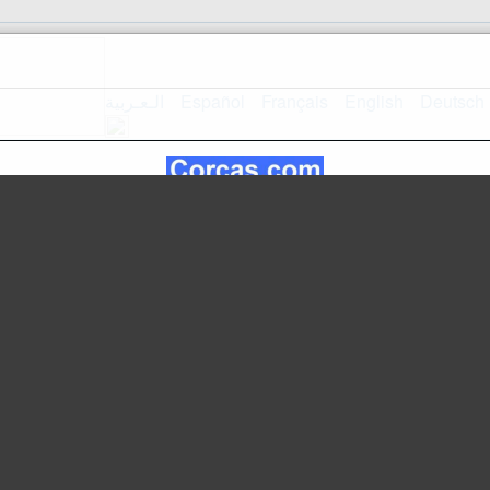
الـعـربية
Español
Français
English
Deutsch
mappa del
Home Page