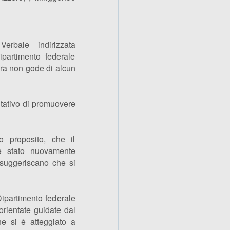
erbale indirizzata
partimento federale
evra non gode di alcun
entativo di promuovere
o proposito, che il
 è stato nuovamente
e suggeriscano che si
 Dipartimento federale
sorientate guidate dal
he si è atteggiato a