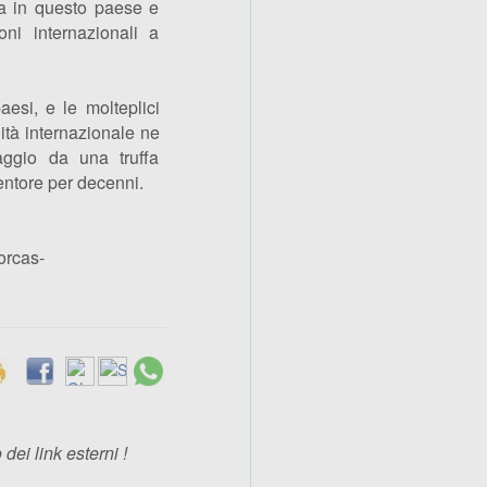
ta in questo paese e
oni internazionali a
paesi, e le molteplici
nità internazionale ne
aggio da una truffa
entore per decenni.
orcas-
ei link esterni !