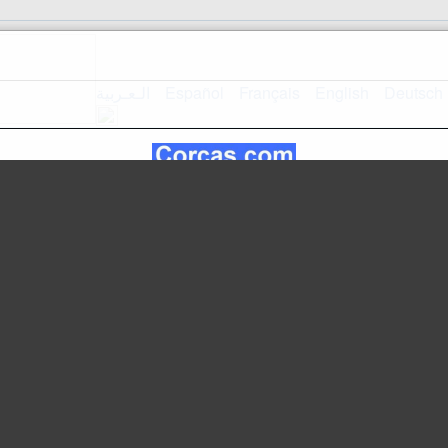
الـعـربية
Español
Français
English
Deutsch
Home Page
mappa del