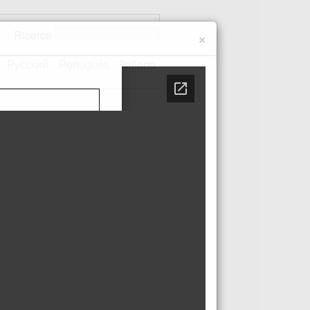
Ricerca
×
Русский
Português
Italiano
 sito
Contatti