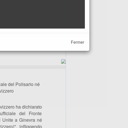
Fermer
ale del Polisario né
vizzero
 svizzero ha dichiarato
fficiale del Fronte
ni Unite a Ginevra né
izzero)", infliggendo