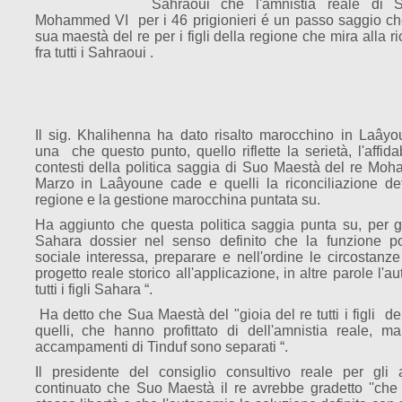
Sahraoui che l'amnistia reale di
Mohammed VI per i 46 prigionieri é un passo saggio ch
sua maestà del re per i figli della regione che mira alla ri
fra tutti i Sahraoui .
Il sig. Khalihenna ha dato risalto marocchino in Laâyo
una che questo punto, quello riflette la serietà, l'affidab
contesti della politica saggia di Suo Maestà del re Moh
Marzo in Laâyoune cade e quelli la riconciliazione defin
regione e la gestione marocchina puntata su.
Ha aggiunto che questa politica saggia punta su, per gir
Sahara dossier nel senso definito che la funzione po
sociale interessa, preparare e nell'ordine le circostanze
progetto reale storico all'applicazione, in altre parole l'
tutti i figli Sahara “.
Ha detto che Sua Maestà del "gioia del re tutti i figli de
quelli, che hanno profittato di dell'amnistia reale, m
accampamenti di Tinduf sono separati “.
Il presidente del consiglio consultivo reale per gli 
continuato che Suo Maestà il re avrebbe gradetto ''che