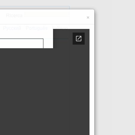
Ricerca
×
Русский
Português
Italiano
 sito
Contatti