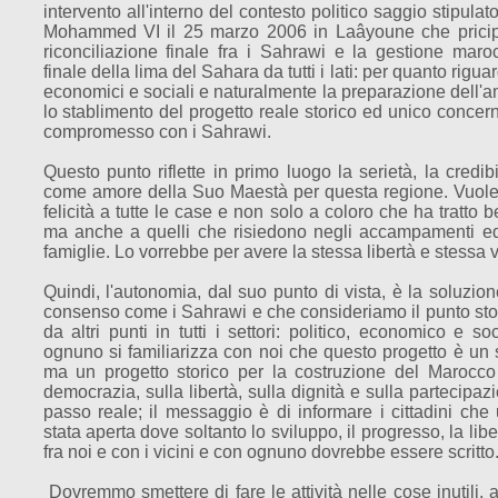
intervento all'interno del contesto politico saggio stipula
Mohammed VI il 25 marzo 2006 in Laâyoune che pricip
riconciliazione finale fra i Sahrawi e la gestione maro
finale della lima del Sahara da tutti i lati:
per quanto riguarda 
economici e sociali e naturalmente la preparazione dell'
lo stablimento del progetto reale storico ed unico concer
compromesso con i Sahrawi.
Questo punto riflette in primo luogo la serietà, la credibil
come amore della Suo Maestà per questa regione.
Vuole
felicità a tutte le case e non solo a coloro che ha tratto b
ma anche a quelli che risiedono negli accampamenti ed 
famiglie.
Lo vorrebbe per avere la stessa libertà e stessa v
Quindi, l'autonomia, dal suo punto di vista, è la soluzion
consenso come i Sahrawi e che consideriamo il punto stor
da altri punti in tutti i settori: politico, economico e 
ognuno si familiarizza con noi che questo progetto è un 
ma un progetto storico per la costruzione del Marocco
democrazia, sulla libertà, sulla dignità e sulla partecip
passo reale; il messaggio è di informare i cittadini ch
stata aperta dove soltanto lo sviluppo, il progresso, la libe
fra noi e con i vicini e con ognuno dovrebbe essere scritto
Dovremmo smettere di fare le attività nelle cose inutili, 