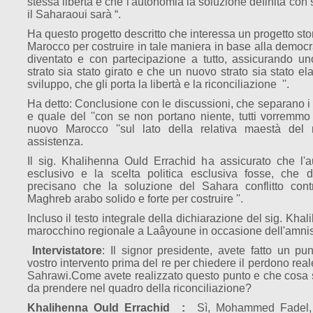
stessa libertà e che l'autonomia la soluzione definita con 
il Saharaoui sarà “.
Ha questo progetto descritto che interessa un progetto sto
Marocco per costruire in tale maniera in base alla democra
diventato e con partecipazione a tutto, assicurando uno
strato sia stato girato e che un nuovo strato sia stato ela
sviluppo, che gli porta la libertà e la riconciliazione ''.
Ha detto: Conclusione con le discussioni, che separano i fra
e quale del ''con se non portano niente, tutti vorremmo
nuovo Marocco ''sul lato della relativa maestà del
assistenza.
Il sig. Khalihenna Ould Errachid ha assicurato che l'a
esclusivo e la scelta politica esclusiva fosse, che d
precisano che la soluzione del Sahara conflitto cont
Maghreb arabo solido e forte per costruire ''.
Incluso il testo integrale della dichiarazione del sig. Kh
marocchino regionale a Laâyoune in occasione dell'amnist
Intervistatore
: Il signor presidente, avete fatto un pu
vostro intervento prima del re per chiedere il perdono reale
Sahrawi.
Come avete realizzato questo punto e che cosa s
da prendere nel quadro della riconciliazione?
Khalihenna Ould Errachid :
Sì, Mohammed Fadel,