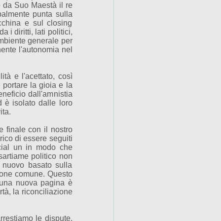
to da Suo Maestà il re
almente punta sulla
cchina e sul closing
i diritti, lati politici,
ambiente generale per
nente l'autonomia nel
ità e l'acettato, così
 portare la gioia e la
eneficio dall'amnistia
è isolato dalle loro
ita.
e finale con il nostro
ico di essere seguiti
social un in modo che
sartiame politico non
 nuovo basato sulla
azione comune.
Questo
e una nuova pagina è
rtà, la riconciliazione
.
arrestiamo le dispute,