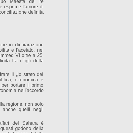
 Suo Maestà del re
e esprime l'amore di
conciliazione definita
une in dichiarazione
ilità e l'acetato, nei
ammed VI oltre a 25.
ita fra i figli della
are il „lo strato del
litica, economica e
 per portare il primo
autonomia nell'accordo
lla regione, non solo
a anche quelli negli
affari del Sahara è
 questi godono della