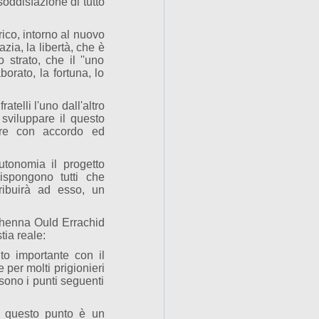
soddisfazione di tutto
rico, intorno al nuovo
zia, la libertà, che è
 strato, che il ''uno
borato, la fortuna, lo
telli l'uno dall'altro
 sviluppare il questo
 re con accordo ed
utonomia il progetto
ispongono tutti che
ribuirà ad esso, un
alihenna Ould Errachid
ia reale:
nto importante con il
 per molti prigionieri
ono i punti seguenti
 questo punto è un