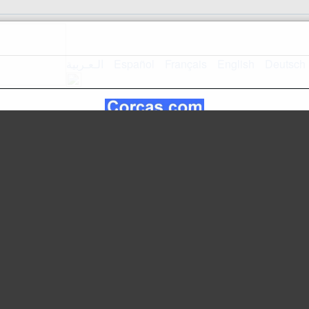
الـعـربية
Español
Français
English
Deutsch
Home Page
mappa del