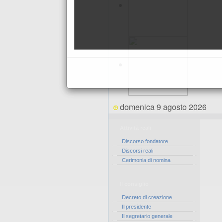
domenica 9 agosto 2026
Attività reali
Discorso fondatore
Discorsi reali
Cerimonia di nomina
Il consiglio
Decreto di creazione
Il presidente
Il segretario generale