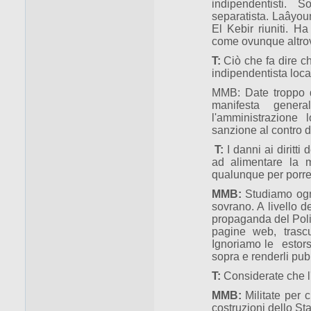
indipendentisti. 
separatista. Laâyo
El Kebir riuniti. H
come ovunque altrove
T:
Ciò che fa dire ch
indipendentista loc
MMB: Date troppo d'
manifesta genera
l'amministrazione 
sanzione al contro de
T:
I danni ai diritti
ad alimentare la m
qualunque per porre 
MMB:
Studiamo ogn
sovrano. A livello 
propaganda del Polis
pagine web, trasc
Ignoriamo le estor
sopra e renderli pubb
T:
Considerate che l'
MMB:
Militate per 
costruzioni dello Sta