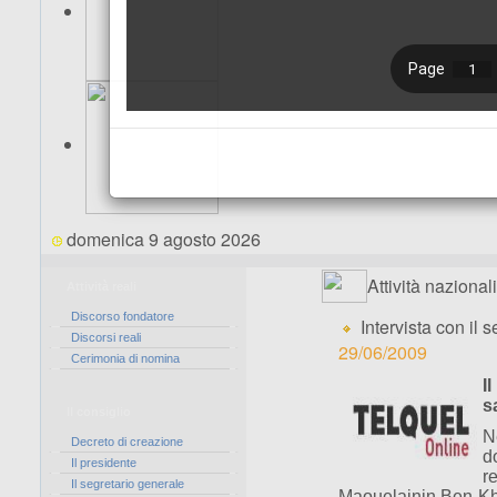
domenica 9 agosto 2026
Attività nazionali
Attività reali
Discorso fondatore
Intervista con i
Discorsi reali
29/06/2009
Cerimonia di nomina
I
s
Il consiglio
N
Decreto di creazione
d
Il presidente
r
Il segretario generale
Maouelainin Ben Kha