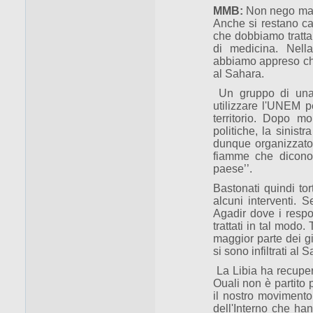
MMB:
Non nego ma co
Anche si restano ca
che dobbiamo tratta
di medicina. Nell
abbiamo appreso che
al Sahara.
Un gruppo di una 
utilizzare l'UNEM p
territorio. Dopo m
politiche, la sinist
dunque organizzato
fiamme che dicono 
paese’’.
Bastonati quindi tor
alcuni interventi. 
Agadir dove i respo
trattati in tal modo
maggior parte dei gi
si sono infiltrati al
La Libia ha recupera
Ouali non è partito
il nostro movimento
dell'Interno che han