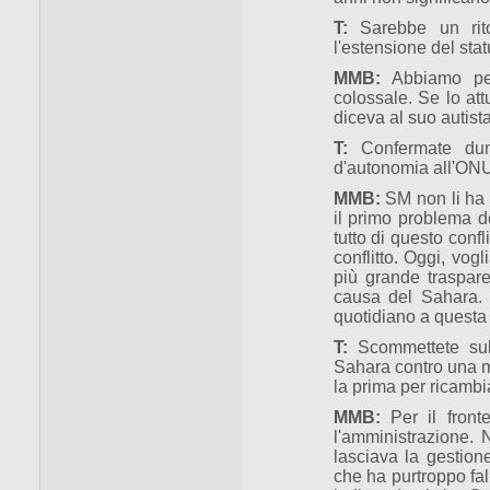
T:
Sarebbe un ritor
l'estensione del sta
MMB:
Abbiamo per
colossale. Se lo at
diceva al suo autist
T:
Confermate dun
d'autonomia all'ONU
MMB:
SM non li ha 
il primo problema d
tutto di questo conf
conflitto. Oggi, vog
più grande traspar
causa del Sahara.
quotidiano a questa
T:
Scommettete sull
Sahara contro una m
la prima per ricambi
MMB:
Per il fronte
l'amministrazione. 
lasciava la gestion
che ha purtroppo fal