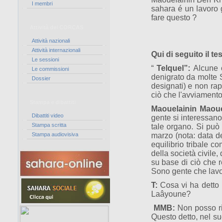
I membri
sahara é un lavoro g
fare questo ?
Attività del CORCAS
Attività nazionali
Attività internazionali
Qui di seguito il tes
Le sessioni
“
Telquel”:
Alcune o
Le commissioni
denigrato da molte 
Dossier
designati) e non rap
ciò che l'avviament
Stampa e dibattiti
Maouelainin Maoue
Dibattiti video
gente si interessano
Stampa scritta
tale organo. Si può
Stampa audiovisiva
marzo (nota: data de
equilibrio tribale c
della società civile
su base di ciò che re
Sono gente che lavor
T:
Cosa vi ha detto i
Laâyoune?
MMB:
Non posso ri
Questo detto, nel su