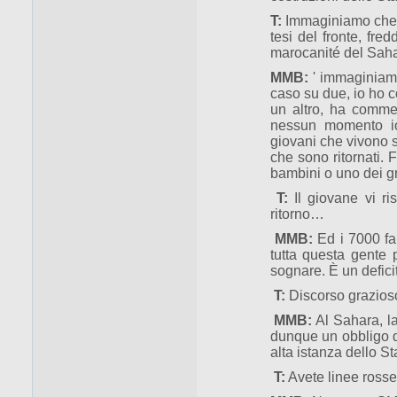
T:
Immaginiamo che ab
tesi del fronte, fr
marocanité del Saha
MMB:
' immaginiamo
caso su due, io ho 
un altro, ha comme
nessun momento io 
giovani che vivono s
che sono ritornati.
bambini o uno dei g
T:
Il giovane vi ri
ritorno…
MMB:
Ed i 7000 fan
tutta questa gente 
sognare. È un defici
T:
Discorso grazios
MMB:
Al Sahara, l
dunque un obbligo d
alta istanza dello S
T:
Avete linee ross