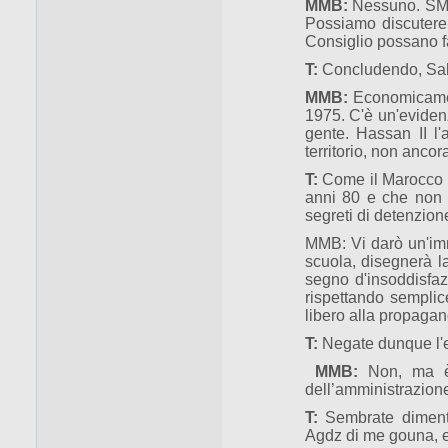
MMB:
Nessuno. SM c
Possiamo discutere 
Consiglio possano f
T:
Concludendo, Sahar
MMB:
Economicament
1975. C'è un'evidenz
gente. Hassan II l'
territorio, non ancora 
T:
Come il Marocco h
anni 80 e che non h
segreti di detenzion
MMB: Vi darò un'imm
scuola, disegnerà l
segno d'insoddisfazi
rispettando semplic
libero alla propagan
T:
Negate dunque l'es
MMB:
Non, ma è 
dell’amministrazione
T:
Sembrate dimentica
Agdz di me gouna, e