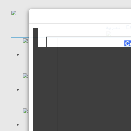
الـعـربية
Es