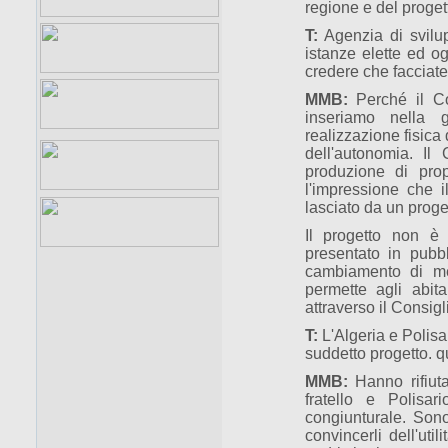
regione e del proget
T:
Agenzia di svilup
istanze elette ed o
credere che facciate
MMB:
Perché il Co
inseriamo nella 
realizzazione fisica 
dell'autonomia. Il
produzione di pro
l'impressione che 
lasciato da un prog
Il progetto non è 
presentato in pubb
cambiamento di met
permette agli abita
attraverso il Consigl
T:
L'Algeria e Polisar
suddetto progetto. 
MMB:
Hanno rifiut
fratello e Polisar
congiunturale. Sono 
convincerli dell'uti