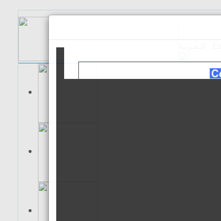
الـعـربية
Es