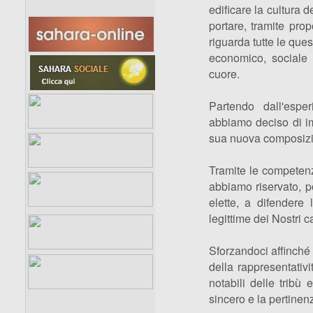
edificare la cultura d
portare, tramite prop
riguarda tutte le quest
economico, sociale 
cuore.
Partendo dall'espe
abbiamo deciso di im
sua nuova composiz
Tramite le competenze
abbiamo riservato, pot
elette, a difendere 
legittime dei Nostri ca
Sforzandoci affinché i
della rappresentativi
notabili delle tribù 
sincero e la pertinen