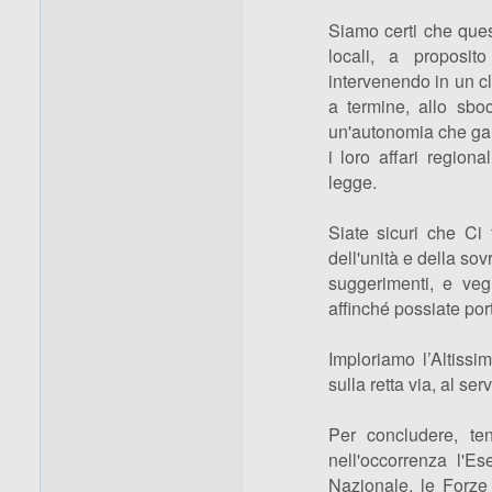
Siamo certi che ques
locali, a proposit
intervenendo in un cl
a termine, allo sbo
un'autonomia che garan
i loro affari region
legge.
Siate sicuri che Ci
dell'unità e della sov
suggerimenti, e vegl
affinché possiate por
Imploriamo l’Altissi
sulla retta via, al ser
Per concludere, te
nell'occorrenza l'E
Nazionale, le Forze 