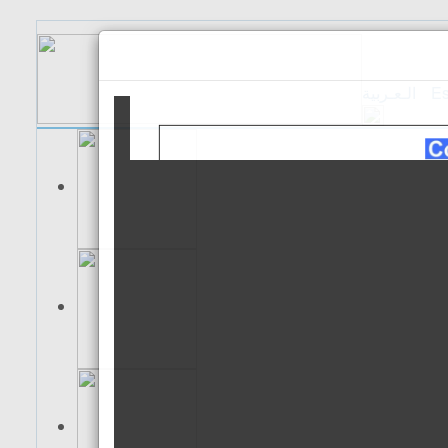
الـعـربية
Es