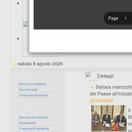
sabato 8 agosto 2026
Dettagli
Attività reali
Discorso fondatore
Sahara marocchino
Discorsi reali
del Paese all'inizia
Cerimonia di nomina
22/04/2026
I
Il consiglio
Bl
Decreto di creazione
s
Il presidente
Il segretario generale
s