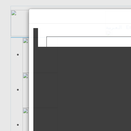
الـعـربية
Es