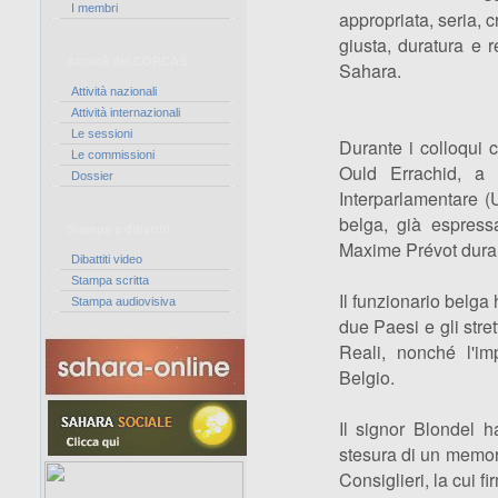
I membri
appropriata, seria, c
giusta, duratura e 
Attività del CORCAS
Sahara.
Attività nazionali
Attività internazionali
Le sessioni
Durante i colloqui 
Le commissioni
Ould Errachid, a 
Dossier
Interparlamentare (
belga, già espressa
Stampa e dibattiti
Maxime Prévot duran
Dibattiti video
Stampa scritta
Il funzionario belga h
Stampa audiovisiva
due Paesi e gli stret
Reali, nonché l'im
Belgio.
Il signor Blondel h
stesura di un memor
Consiglieri, la cui 