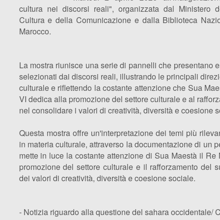
cultura nei discorsi reali", organizzata dal Ministero 
Cultura e della Comunicazione e dalla Biblioteca Nazi
Marocco.
La mostra riunisce una serie di pannelli che presentano e
selezionati dai discorsi reali, illustrando le principali dire
culturale e riflettendo la costante attenzione che Sua 
VI dedica alla promozione del settore culturale e al raffo
nel consolidare i valori di creatività, diversità e coesione s
Questa mostra offre un'interpretazione dei temi più rileva
in materia culturale, attraverso la documentazione di un p
mette in luce la costante attenzione di Sua Maestà il R
promozione del settore culturale e il rafforzamento del s
dei valori di creatività, diversità e coesione sociale.
- Notizia riguardo alla questione del sahara occidentale