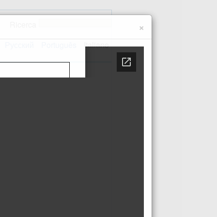
Ricerca
×
Русский
Português
Italiano
 sito
Contatti