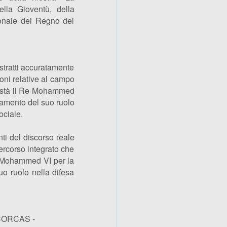
della Gioventù, della
onale del Regno del
stratti accuratamente
zioni relative al campo
Maestà il Re Mohammed
rzamento del suo ruolo
ociale.
nti del discorso reale
ercorso integrato che
e Mohammed VI per la
uo ruolo nella difesa
/ CORCAS -