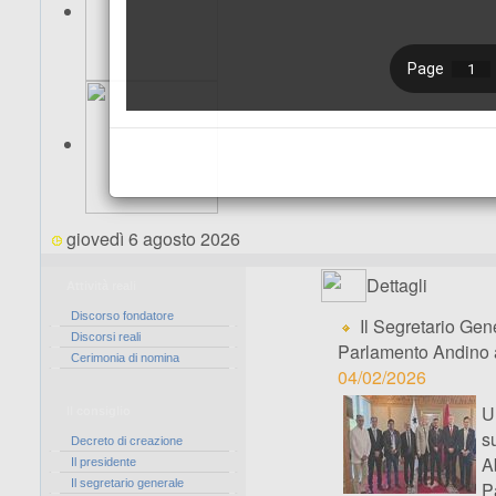
giovedì 6 agosto 2026
Dettagli
Attività reali
Discorso fondatore
Il Segretario Gen
Discorsi reali
Parlamento Andino al
Cerimonia di nomina
04/02/2026
U
Il consiglio
s
Decreto di creazione
A
Il presidente
Il segretario generale
P