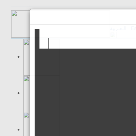
الـعـربية
Es