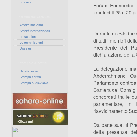
I membri
Forum Economico In
tenutosi il 28 e 29 
Attività del CORCAS
Attività nazionali
Attività internazionali
Durante questo inco
Le sessioni
di tutti i membri de
Le commissioni
Presidente del P
Dossier
dichiarazione della 
Stampa e dibattiti
La delegazione mar
Dibattiti video
Abderrahmane Oua
Stampa scritta
Parlamento centroam
Stampa audiovisiva
Camera dei Consigli
concordati tra le du
parlamentare, in 
riavvicinamento Su
Da parte sua, il Pr
della presenza del