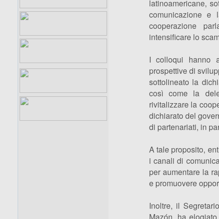
latinoamericane, so
comunicazione e l
cooperazione parl
intensificare lo scam
I colloqui hanno a
prospettive di svilup
sottolineato la dich
così come la dele
rivitalizzare la coo
dichiarato del gover
di partenariati, in pa
A tale proposito, en
i canali di comunic
per aumentare la ra
e promuovere opport
Inoltre, il Segreta
Mazón, ha elogiato